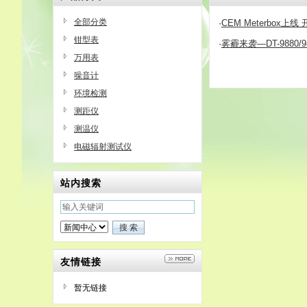
全部分类
·
CEM Meterbox
钳型表
·
雾霾来袭—DT-988
万用表
噪音计
环境检测
测距仪
测温仪
电磁辐射测试仪
站内搜索
友情链接
暂无链接