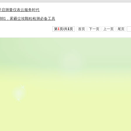
上线 开启测量仪表云服务时代
0/9881，雾霾尘埃颗粒检测必备工具
第
1
页/共
1
页
首页
下一页
上一页
尾页